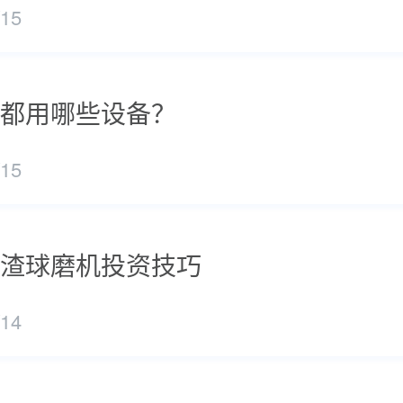
/15
都用哪些设备？
/15
渣球磨机投资技巧
/14