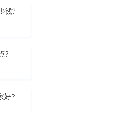
少钱？
点？
家好?