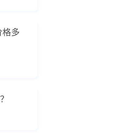
价格多
？